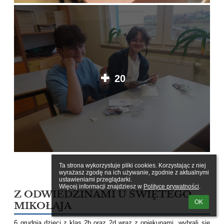
20
Ta strona wykorzystuje pliki cookies. Korzystając z niej 
wyrażasz zgodę na ich używanie, zgodnie z aktualnymi 
ustawieniami przeglądarki.

Więcej informacji znajdziesz w 
Polityce prywatności
.
Z ODWIEDZINAMI U ŚWIĘTEGO
OK
MIKOŁAJA
6 grudnia dzieci z klas 2b oraz 2d wraz z opiekunami wybrali się