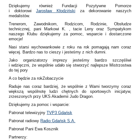
Dziękujemy również Fundacji Pozytywne Pomorze
i doktorowi
Jarosław Kłodziński
za dekorowanie naszych
medalistów.
Trenerom, Zawodnikom, Rodzicom, Rodzinie, Obsłudze
technicznej, pani Markowi K. , tacie Leny oraz Sympatykom
naszego Klubu dziękujemy za pomoc, wsparcie i dostarczone
emocje!
Nasi starsi wychowankowie z roku na rok pomagają nam coraz
więcej. Bardzo nas to cieszy i jesteśmy z nich dumni.
Jako organizatorzy imprezy jesteśmy bardzo szczęśliwi
i wdzięczni, że wspólnie udało się stworzyć najlepsze Mistrzostwa
do tej pory
A co będzie za rokZobaczycie
Raduje nas coraz bardziej, że wspólnie z Wami tworzymy coraz
większą wspólnotę ludzi chętnych do sportowych inicjatyw,
zrzeszonych przy UKS Akademii Judo Dragon.
Dziękujemy za pomoc i wsparcie:
Patronat telewizyjny
TVP3 Gdańsk
Patronat radiowy
Radio Gdańsk S.A.
Patronat Pani Ewa Kosznik
Partnerzy: