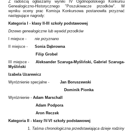
Z radością ogłaszamy wyniki IV Ogólnopolskiego Konkursu
Genealogiczno-Historycznego "Poszukiwacze przodków". W
wyniku oceny prac Komisja Konkursowa postanowiła przyznać
następujące nagrody:
Kategoria I - klasy II-III szkoły podstawowej
Drzewo genealogiczne lub wywód przodków
I miejsce -
nie przyznano
II miejsce -
Sonia Dąbrowna
Filip Grobel
III miejsce -
Aleksander Szaruga-Myśliński, Gabriel Szaruga-
Myśliński
Izabela Uzarewicz
Wyróżnienie specjalne -
Jan Boruszewski
Dominik Pionka
Wyróżnienie -
Adam Marschall
Adam Podpora
Aron Reczek
Kategoria II - klasy IV-VI szkoły podstawowej
Taśma chronologiczna przedstawiająca dzieje rodziny