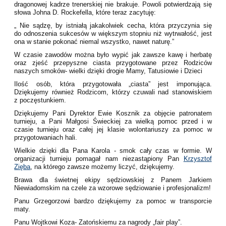
dragonowej kadrze trenerskiej nie brakuje. Powoli potwierdzają się
słowa Johna D. Rockefella, które teraz zacytuję:
„ Nie sądzę, by istniałą jakakolwiek cecha, która przyczynia się
do odnoszenia sukcesów w większym stopniu niż wytrwałość, jest
ona w stanie pokonać niemal wszystko, nawet naturę.”
W czasie zawodów można było wypić jak zawsze kawę i herbatę
oraz zjeść przepyszne ciasta przygotowane przez Rodziców
naszych smoków- wielki dzięki drogie Mamy, Tatusiowie i Dzieci
Ilość osób, która przygotowała „ciasta” jest imponująca.
Dziękujemy również Rodzicom, którzy czuwali nad stanowiskiem
z poczęstunkiem.
Dziękujemy Pani Dyrektor Ewie Kosznik za objęcie patronatem
turnieju, a Pani Małgosi Świeckiej
za wielką pomoc przed i w
czasie turnieju oraz całej jej klasie wolontariuszy za pomoc w
przygotowaniach hali.
Wielkie dzięki dla Pana Karola - smok cały czas w formie. W
organizacji turnieju pomagał nam niezastąpiony Pan
Krzysztof
Zięba
, na którego zawsze możemy liczyć, dziękujemy.
Brawa dla świetnej ekipy sędziowskiej z Panem Jarkiem
Niewiadomskim na czele za wzorowe sędziowanie i profesjonalizm!
Panu Grzegorzowi bardzo dziękujemy za pomoc w transporcie
maty.
Panu Wojtkowi Koza- Zatońskiemu za nagrody „fair play”.