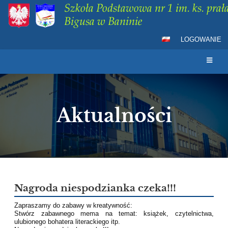
Szkoła Podstawowa nr 1 im. ks. prała
Bigusa w Baninie
LOGOWANIE
Aktualności
Aktualności
Nagroda niespodzianka czeka!!!
Zapraszamy do zabawy w kreatywność:
Stwórz zabawnego mema na temat: książek, czytelnictwa,
ulubionego bohatera literackiego itp.