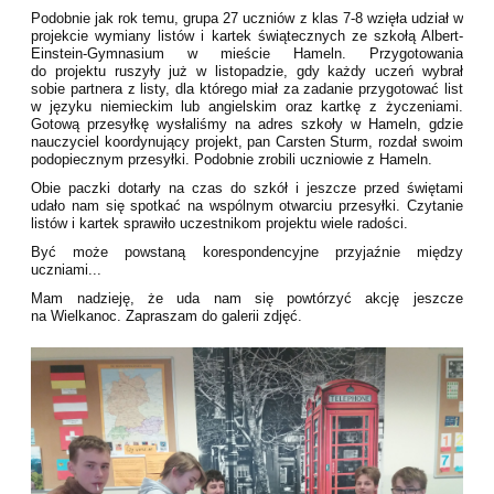
Podobnie jak rok temu, grupa 27 uczniów z klas 7-8 wzięła udział w
projekcie wymiany listów i kartek świątecznych ze szkołą Albert-
Einstein-Gymnasium w mieście Hameln. Przygotowania
do projektu ruszyły już w listopadzie, gdy każdy uczeń wybrał
sobie partnera z listy, dla którego miał za zadanie przygotować list
w języku niemieckim lub angielskim oraz kartkę z życzeniami.
Gotową przesyłkę wysłaliśmy na adres szkoły w Hameln, gdzie
nauczyciel koordynujący projekt, pan Carsten Sturm, rozdał swoim
podopiecznym przesyłki. Podobnie zrobili uczniowie z Hameln.
Obie paczki dotarły na czas do szkół i jeszcze przed świętami
udało nam się spotkać na wspólnym otwarciu przesyłki. Czytanie
listów i kartek sprawiło uczestnikom projektu wiele radości.
Być może powstaną korespondencyjne przyjaźnie między
uczniami...
Mam nadzieję, że uda nam się powtórzyć akcję jeszcze
na Wielkanoc. Zapraszam do galerii zdjęć.