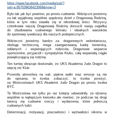
https://www.facebook.com/media/set/?
set=a.857039636423069&type=3
Było tak jak być powinno, po prostu cudownie. Wdzięczni jesteśmy
za tak wyjątkowy wspólnie spędzony dzień z Dragonową Rodziną,
która w tym roku stawiła się w rekordowej ilości.
Wszyscy
członkowie naszej
Dragonowej Rodziny dorzucili swoją cegiełkę
do zbudowania cudownego klimatu i idealnych warunków
do sportowej rywalizacji dla naszych podopiecznych.
Wdzieczni jesteśmy bardzo za: dragonowych wolontariuszy,
obsługę techniczną, mega zaangażowaną kadrę trenerską,
oddanych i wspierających rodziców, Dragonowe wsparcie
sponsorskie, przyjaciół i sympatyków Klubu, całą wspaniałą ciągle
powiększającą się rodzinę.
Ten turniej obrazuje doskonale, że UKS Akademia Judo Dragon to
więcej niż Klub
Przemiła atmosfera na sali, piękne walki oraz emocje są nie
do opisania, to trzeba zobaczyć, to trzeba przeżyć,
na Mistrzostwach UKS Akademii Judo Dragon po prostu trzeba
BYĆ.
Te Mistrzostwa nie tylko po raz kolejny udowodniły, że idziemy
wspólnie w najlepszym kierunku ale rowniez, że podczas tej drogi
tworzą się cudowne rzeczy i wydarzenia, które jednoczą
cudownych ludzi.
Determinacji, motywacji, pracowitości i wytrwałości nikomu w