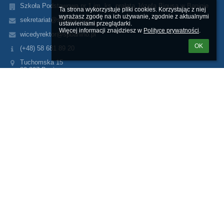
Szkoła Podstawowa nr 1 im. ks. prałata Józefa Bigusa w Baninie
Ta strona wykorzystuje pliki cookies. Korzystając z niej 
wyrażasz zgodę na ich używanie, zgodnie z aktualnymi 
sekretariat@spbanino.pl
ustawieniami przeglądarki.

Więcej informacji znajdziesz w 
Polityce prywatności
.
wicedyrektor@spbanino.pl
OK
(+48) 58 681 89 20
Tuchomska 15
80-297 Banino
Poland
(+48) 58 506 55 44
Logowanie
Nazwa użytkownika:
Hasło:
Zapomniałem loginu lub hasła