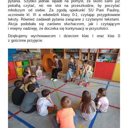
pytania. Szybko jednak wpadli na pomysł, że skoro sami już
potrafią czytać, nic nie stoi na przeszkodzie, by poczytać
młodszym od siebie. Za zgodą opiekunki SU Pani Pauliny,
uczniowie kl. III a odwiedzili klasy 0-1, czytając przygotowane
teksty. Również zadawali pytania związane z czytanymi tekstami.
Akcja podobała się zarówno słuchaczom, jak i czytającym
i miejmy nadzieję, że doczeka się kontynuacji w przyszłości.
Dziękujemy wychowawcom i dzieciom klas I oraz klas 0
z gościnne przyjęcie.