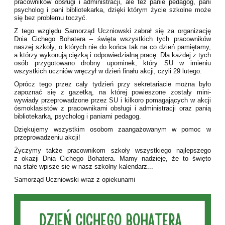
pracowników obsługi i administracji, ale też panie pedagog, pani
psycholog i pani bibliotekarka, dzięki którym życie szkolne może
się bez problemu toczyć.
Z tego względu Samorząd Uczniowski zabrał się za organizację
Dnia Cichego Bohatera – święta wszystkich tych pracowników
naszej szkoły, o których nie do końca tak na co dzień pamiętamy,
a którzy wykonują ciężką i odpowiedzialną pracę. Dla każdej z tych
osób przygotowano drobny upominek, który SU w imieniu
wszystkich uczniów wręczył w dzień finału akcji, czyli 29 lutego.
Oprócz tego przez cały tydzień przy sekretariacie można było
zapoznać się z gazetką, na której powieszone zostały mini-
wywiady przeprowadzone przez SU i kilkoro pomagających w akcji
ósmoklasistów z pracownikami obsługi i administracji oraz panią
bibliotekarką, psycholog i paniami pedagog.
Dziękujemy wszystkim osobom zaangażowanym w pomoc w
przeprowadzeniu akcji!
Życzymy także pracownikom szkoły wszystkiego najlepszego
z okazji Dnia Cichego Bohatera. Mamy nadzieję, że to święto
na stałe wpisze się w nasz szkolny kalendarz...
Samorząd Uczniowski wraz z opiekunami