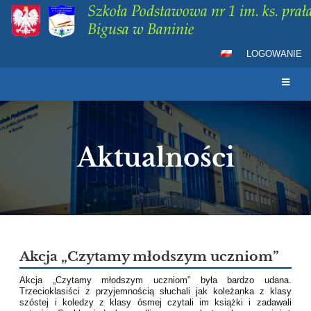
Szkoła Podstawowa nr 1 im. ks. prała
Bigusa w Baninie
LOGOWANIE
Aktualności
Aktualności
Akcja „Czytamy młodszym uczniom”
Akcja „Czytamy młodszym uczniom” była bardzo udana.
Trzecioklasiści z przyjemnością słuchali jak koleżanka z klasy
szóstej i koledzy z klasy ósmej czytali im książki i zadawali