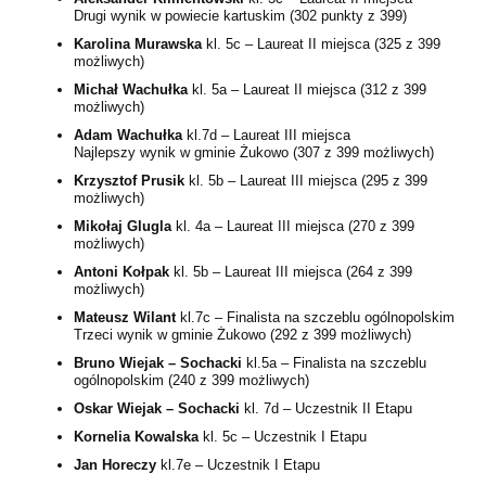
Drugi wynik w powiecie kartuskim (302 punkty z 399)
Karolina Murawska
kl. 5c – Laureat II miejsca (325 z 399
możliwych)
Michał Wachułka
kl. 5a – Laureat II miejsca (312 z 399
możliwych)
Adam Wachułka
kl.7d – Laureat III miejsca
Najlepszy wynik w gminie Żukowo (307 z 399 możliwych)
Krzysztof
Prusik
kl. 5b – Laureat III miejsca (295 z 399
możliwych)
Mikołaj Glugla
kl. 4a – Laureat III miejsca (270 z 399
możliwych)
Antoni Kołpak
kl. 5b – Laureat III miejsca (264 z 399
możliwych)
Mateusz Wilant
kl.7c – Finalista na szczeblu ogólnopolskim
Trzeci wynik w gminie Żukowo (292 z 399 możliwych)
Bruno Wiejak – Sochacki
kl.5a – Finalista na szczeblu
ogólnopolskim (240 z 399 możliwych)
Oskar Wiejak – Sochacki
kl. 7d – Uczestnik II Etapu
Kornelia
Kowalska
kl. 5c – Uczestnik I Etapu
Jan Horeczy
kl.7e – Uczestnik I Etapu