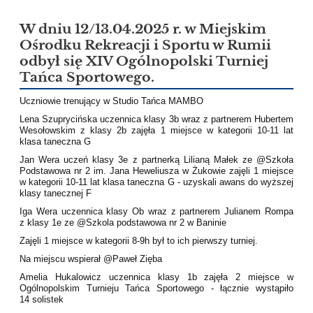
W dniu 12/13.04.2025 r. w Miejskim
Ośrodku Rekreacji i Sportu w Rumii
odbył się XIV Ogólnopolski Turniej
Tańca Sportowego.
Uczniowie trenujący w Studio Tańca MAMBO
Lena Szuprycińska uczennica klasy 3b wraz z partnerem Hubertem
Wesołowskim z klasy 2b zajęła 1 miejsce w kategorii 10-11 lat
klasa taneczna G
Jan Wera uczeń klasy 3e z partnerką Lilianą Małek ze @Szkoła
Podstawowa nr 2 im. Jana Heweliusza w Żukowie zajęli 1 miejsce
w kategorii 10-11 lat klasa taneczna G - uzyskali awans do wyższej
klasy tanecznej F
Iga Wera uczennica klasy Ob wraz z partnerem Julianem Rompa
z klasy 1e ze @Szkola podstawowa nr 2 w Baninie
Zajęli 1 miejsce w kategorii 8-9h był to ich pierwszy turniej.
Na miejscu wspierał @Paweł Zięba
Amelia Hukalowicz uczennica klasy 1b zajęła 2 miejsce w
Ogólnopolskim Turnieju Tańca Sportowego - łącznie wystąpiło
14 solistek