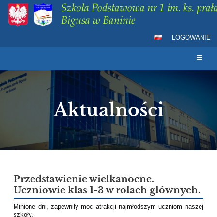
Szkoła Podstawowa nr 1 im. ks. prała
Bigusa w Baninie
LOGOWANIE
Aktualności
Aktualności
Przedstawienie wielkanocne.
Uczniowie klas 1-3 w rolach głównych.
Minione dni, zapewniły moc atrakcji najmłodszym uczniom naszej
szkoły.