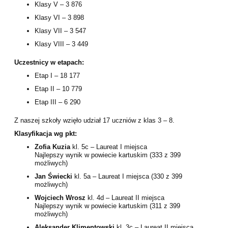
Klasy V – 3 876
Klasy VI – 3 898
Klasy VII – 3 547
Klasy VIII – 3 449
Uczestnicy w etapach:
Etap I – 18 177
Etap II – 10 779
Etap III – 6 290
Z naszej szkoły wzięło udział 17 uczniów z klas 3 – 8.
Klasyfikacja wg pkt:
Zofia Kuzia
kl. 5c – Laureat I miejsca
Najlepszy wynik w powiecie kartuskim (333 z 399
możliwych)
Jan Świecki
kl. 5a – Laureat I miejsca (330 z 399
możliwych)
Wojciech Wrosz
kl. 4d – Laureat II miejsca
Najlepszy wynik w powiecie kartuskim (311 z 399
możliwych)
Aleksander Klimentowski
kl. 3c – Laureat II miejsca