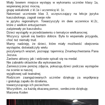
Miały bowiem miejsce występy w wykonaniu uczniów klasy 1a,
wspieranej przez mocną
grupę wokalistek z kl.1e i uczennicę kl. 1c.
Natomiast uczniowie klas 3, uczęszczający na lekcje języka
kaszubskiego, zagrali swoje role
w języku regionalnym. Towarzyszyły im dwie uczennice kl.2c,
które z wielkim entuzjazmem
zaśpiewały po kaszubsku.
Dzieci wystąpiły w przedstawieniu o tematyce wielkanocnej.
Wszyscy spisali się bardzo dobrze. Była to wspaniała przygoda,
choć też niemały trud.
Mamy nadzieję, że dzieci, które miały możliwość obejrzenia
występów, doświadczyły wielu
pozytywnych wrażeń, poznając tajemnicę Zmartwychwstania Pana
Jezusa.
Zarówno aktorzy jak i widzowie spisali się na medal.
Nie zabrakło oklasków dla wykonawców.
Zamieszczone poniżej zdjęcia, pokazują dzieci podczas występów
na scenie w naszej
wyjątkowej sali teatralnej.
Rodzicom zaangażowanych uczniów dziękuję za współpracę
i gratuluję zapału do działania,
towarzyszącego ich pociechom.
Wszystkim, za każdą okazaną pomoc, serdecznie dziękuję.
Marzena Koden