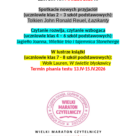
Spotkacie nowych przyjaciół
(uczniowie klas 2 – 3 szkół podstawowych):
Tolkien John Ronald Reuel,
Łazikanty
Czytanie rozwija, czytanie wzbogaca
(uczniowie klas 4 – 6 szkół podstawowych):
Jagiełło Joanna,
Wielkie trio i tajemnica Stonehenge
W lustrze książki
(uczniowie klas 7 - 8 szkół podstawowych):
Wolk Lauren,
W świetle błyskawicy
Termin pisania testu 13.IV-15.IV.2026