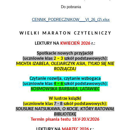
Do pobrania
CENNIK_PODRECZNIKOW___VI_26_(2).xlsx
W I E L K I M A R A T O N C Z Y T E L N I C Z Y
LEKTURY NA
KWIECIEŃ 2026
r.:
Spotkacie nowych przyjaciół
(uczniowie klas
2 – 3
szkół podstawowych):
MICHTA IZABELA, OLEJARCZYK ASIA, TYLKO SIĘ NIE
ROZŁĄCZAJ
Czytanie rozwija, czytanie wzbogaca
(uczniowie klas
4 – 6
szkół podstawowych):
KOSMOWSKA BARBARA, LATAWIEC
W lustrze książki
(uczniowie klas
7 - 8
szkół podstawowych):
SOUSUKE NATSUKAWA, O KOCIE, KTÓRY RATOWAŁ
BIBLIOTEKĘ
Termin pisania testu 18.V-20.V.2026
LEKTURY NA
MARZEC 2026
r.: