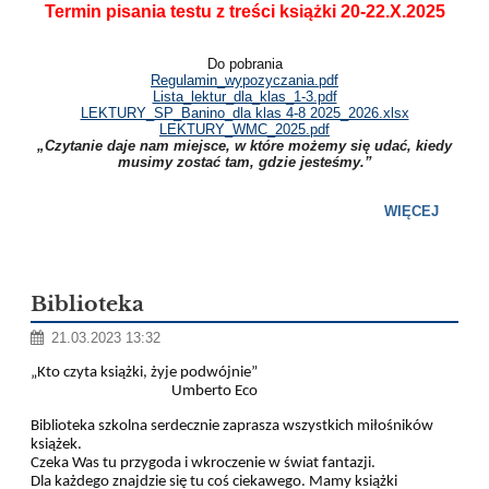
Termin pisania testu z treści książki 20-22.X.2025
Do pobrania
Regulamin_wypozyczania.pdf
Lista_lektur_dla_klas_1-3.pdf
LEKTURY_SP_Banino_dla klas 4-8 2025_2026.xlsx
LEKTURY_WMC_2025.pdf
„Czytanie daje nam miejsce, w które możemy się udać, kiedy
musimy zostać tam, gdzie jesteśmy.”
WIĘCEJ
Biblioteka
21.03.2023 13:32
„Kto czyta książki, żyje podwójnie”
Umberto Eco
Biblioteka szkolna serdecznie zaprasza wszystkich miłośników
książek.
Czeka Was tu przygoda i wkroczenie w świat fantazji.
Dla każdego znajdzie się tu coś ciekawego. Mamy książki