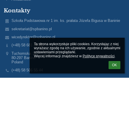
Kontakty
Szkoła Podstawowa nr 1 im. ks. prałata Józefa Bigusa w Baninie
sekretariat@spbanino.pl
wicedyrektor@spbanino.pl
Ta strona wykorzystuje pliki cookies. Korzystając z niej 
(+48) 58 681 89 20
wyrażasz zgodę na ich używanie, zgodnie z aktualnymi 
ustawieniami przeglądarki.

Tuchomska 15
Więcej informacji znajdziesz w 
Polityce prywatności
.
80-297 Banino
Poland
OK
(+48) 58 506 55 44
Logowanie
Nazwa użytkownika:
Hasło: