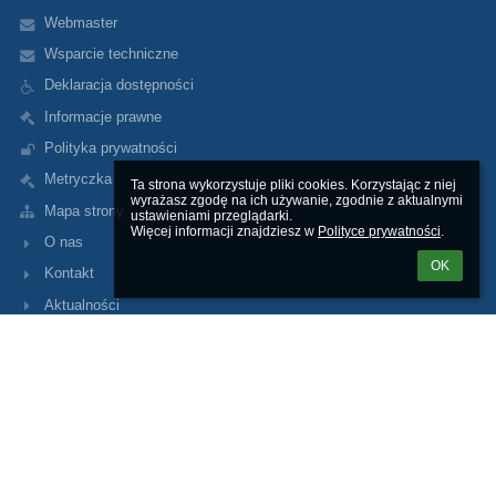
Webmaster
Wsparcie techniczne
Deklaracja dostępności
Informacje prawne
Polityka prywatności
Metryczka
Ta strona wykorzystuje pliki cookies. Korzystając z niej 
wyrażasz zgodę na ich używanie, zgodnie z aktualnymi 
Mapa strony
ustawieniami przeglądarki.

Więcej informacji znajdziesz w 
Polityce prywatności
.
O nas
OK
Kontakt
Aktualności
Kontakty
Szkoła Podstawowa nr 1 im. ks. prałata Józefa Bigusa w Baninie
sekretariat@spbanino.pl
wicedyrektor@spbanino.pl
(+48) 58 681 89 20