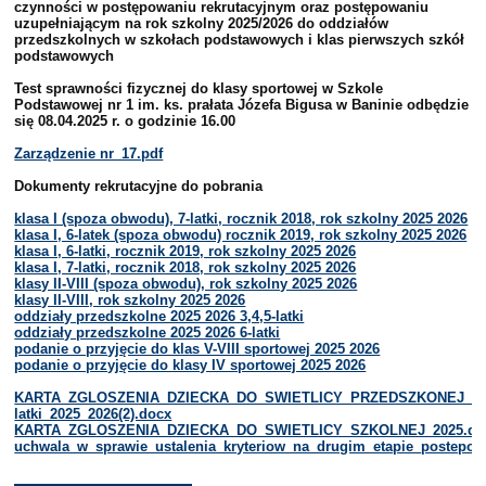
czynności w postępowaniu rekrutacyjnym oraz postępowaniu
uzupełniającym na rok szkolny 2025/2026 do oddziałów
przedszkolnych w szkołach podstawowych i klas pierwszych szkół
podstawowych
Test sprawności fizycznej do klasy sportowej w Szkole
Podstawowej nr 1 im. ks. prałata Józefa Bigusa w Baninie odbędzie
się 08.04.2025 r. o godzinie 16.00
Zarządzenie nr_17.pdf
Dokumenty rekrutacyjne do pobrania
klasa I (spoza obwodu), 7-latki, rocznik 2018, rok szkolny 2025 2026
klasa I, 6-latek (spoza obwodu) rocznik 2019, rok szkolny 2025 2026
klasa I, 6-latki, rocznik 2019, rok szkolny 2025 2026
klasa I, 7-latki, rocznik 2018, rok szkolny 2025 2026
klasy II-VIII (spoza obwodu), rok szkolny 2025 2026
klasy II-VIII, rok szkolny 2025 2026
oddziały przedszkolne 2025 2026 3,4,5-latki
oddziały przedszkolne 2025 2026 6-latki
podanie o przyjęcie do klas V-VIII sportowej 2025 2026
podanie o przyjęcie do klasy IV sportowej 2025 2026
KARTA_ZGLOSZENIA_DZIECKA_DO_SWIETLICY_PRZEDSZKONEJ_6-
latki_2025_2026(2).docx
KARTA_ZGLOSZENIA_DZIECKA_DO_SWIETLICY_SZKOLNEJ_2025.do
uchwala_w_sprawie_ustalenia_kryteriow_na_drugim_etapie_postepowa