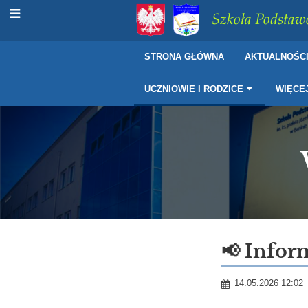
Szkoła Podstawo
STRONA GŁÓWNA
AKTUALNOŚC
UCZNIOWIE I RODZICE
WIĘCE
Wybór
📢 Infor
szkoły
14.05.2026 12:02
po