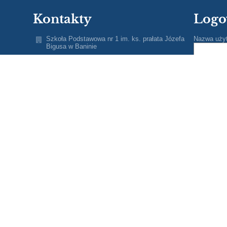
Kontakty
Logo
Szkoła Podstawowa nr 1 im. ks. prałata Józefa
Nazwa uży
Bigusa w Baninie
sekretariat@spbanino.pl
Hasło:
wicedyrektor@spbanino.pl
(+48) 58 681 89 20
Tuchomska 15
80-297 Banino
Poland
Zapomniałe
(+48) 58 506 55 44