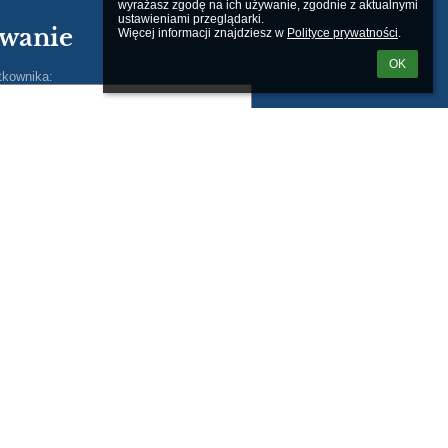
wyrażasz zgodę na ich używanie, zgodnie z aktualnymi 
ustawieniami przeglądarki.

wanie
Więcej informacji znajdziesz w 
Polityce prywatności
.
OK
tkownika:
m loginu lub hasła
Powered by
aSc EduPage