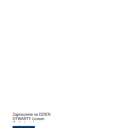
Zaproszenie na DZIEŃ
OTWARTY Liceum
Ogólnokształcącego
Mundurowego SPARTAKUS w