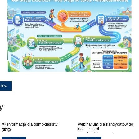
ułów
y
📢 Informacja dla ósmoklasisty
Webinarium dla kandydatów do
klas 1 szkół
🎓📚
ponadpodstawowych