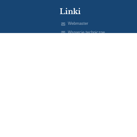
Linki
Webmaster
Wsparcie techniczne
Deklaracja dostępności
Informacje prawne
Polityka prywatności
Metryczka
Mapa strony
O nas
Kontakt
Aktualności
Wersja dla słabowidzących
+
-