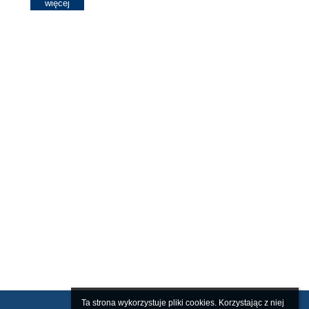
więcej
Gdańsku
Ta strona wykorzystuje pliki cookies. Korzystając z niej 