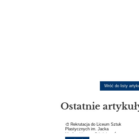
klasie
8
Wróć do listy artyk
Ostatnie artykuł
🎨 Rekrutacja do Liceum Sztuk
Plastycznych im. Jacka
Mydlarskiego w Gdańsku 🖌️