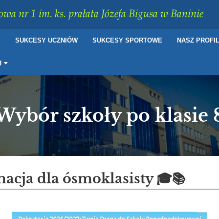
wa nr 1 im. ks. prałata Józefa Bigusa w Baninie
I
SUKCESY UCZNIÓW
SUKCESY SPORTOWE
NASZ PROFI
J
Wybór szkoły po klasie 
macja dla ósmoklasisty 🎓📚