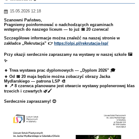
klasie
15.05.2026 12:18
8
Szanowni Państwo,
Pragniemy poinformować o nadchodzących egzaminach
wstępnych do naszego liceum — to już 📅 20 czerwca!
Szczegółowe informacje można znaleźć na naszej stronie w
zakładce „Rekrutacja” 👉
https://olpi.pl/rekrutacja-lsp/
Przy okazji serdecznie zapraszamy na wystawy w naszej szkole 🖼️
✨
🔹 Trwa wystawa prac dyplomowych — „Dyplom 2026” 🎓
🔹 Od 📅 20 maja będzie można zobaczyć obrazy Jacka
Mydlarskiego — patrona LSP 🎨
🔹 📍 8 czerwca planowane jest otwarcie wystawy poplenerowej klas
trzecich i czwartych 🌿🖌️
Serdecznie zapraszamy! 😊