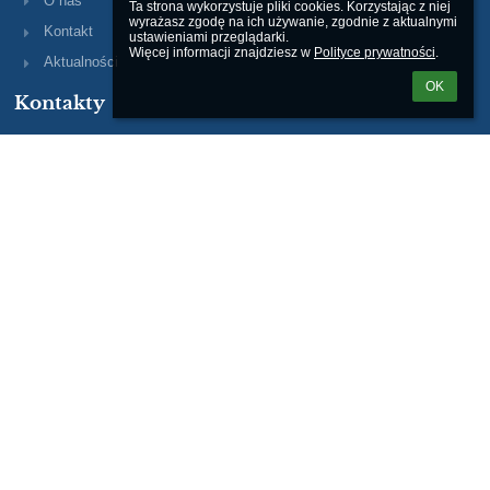
O nas
Ta strona wykorzystuje pliki cookies. Korzystając z niej 
wyrażasz zgodę na ich używanie, zgodnie z aktualnymi 
Kontakt
ustawieniami przeglądarki.

Więcej informacji znajdziesz w 
Polityce prywatności
.
Aktualności
OK
Kontakty
Szkoła Podstawowa nr 1 im. ks. prałata Józefa Bigusa w Baninie
sekretariat@spbanino.pl
wicedyrektor@spbanino.pl
(+48) 58 681 89 20
Tuchomska 15
80-297 Banino
Poland
(+48) 58 506 55 44
Logowanie
Nazwa użytkownika:
Hasło: