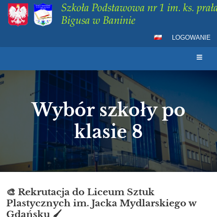
Szkoła Podstawowa nr 1 im. ks. prała
Bigusa w Baninie
LOGOWANIE
Wybór szkoły po
klasie 8
Wybór
🎨 Rekrutacja do Liceum Sztuk
Plastycznych im. Jacka Mydlarskiego w
szkoły
Gdańsku 🖌️
po