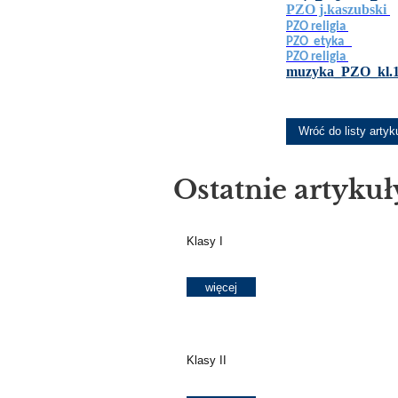
PZO j.kaszubski
PZO
PZO religia
PZO etyka
PZO religia
muzyka_PZO_kl.1
Wróć do listy artyk
Ostatnie artykuł
Klasy I
więcej
Klasy II