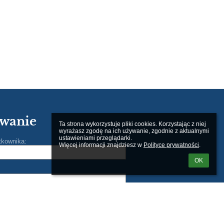
wanie
Ta strona wykorzystuje pliki cookies. Korzystając z niej 
wyrażasz zgodę na ich używanie, zgodnie z aktualnymi 
ustawieniami przeglądarki.

tkownika:
Więcej informacji znajdziesz w 
Polityce prywatności
.
OK
m loginu lub hasła