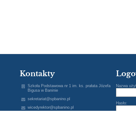
Kontakty
Logo
Szkoła Podstawowa nr 1 im. ks. prałata Józefa
Nazwa uży
Bigusa w Baninie
sekretariat@spbanino.pl
Hasło:
wicedyrektor@spbanino.pl
(+48) 58 681 89 20
Tuchomska 15
80-297 Banino
Poland
Zapomniałe