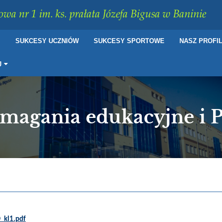
wa nr 1 im. ks. prałata Józefa Bigusa w Baninie
I
SUKCESY UCZNIÓW
SUKCESY SPORTOWE
NASZ PROFI
J
magania edukacyjne i 
_kl1.pdf