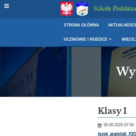
Szkoła Podstawo
STRONA GŁÓWNA
AKTUALNOŚC
UCZNIOWIE I RODZICE
WIĘCE
Wy
Wymagania
Klasy I
edukacyjne
30.09.2025 07:50
i
Jezyk_angielski_PZO