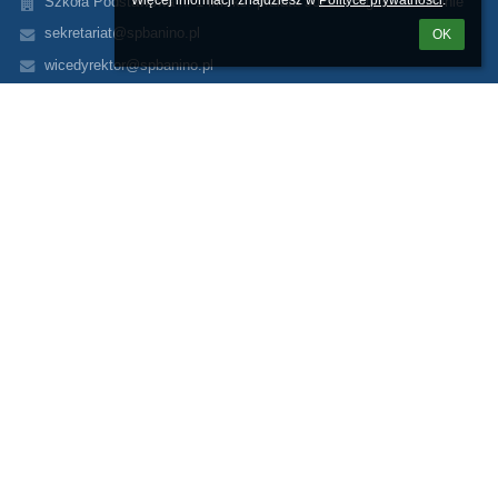
Więcej informacji znajdziesz w 
Polityce prywatności
.
Szkoła Podstawowa nr 1 im. ks. prałata Józefa Bigusa w Baninie
sekretariat@spbanino.pl
OK
wicedyrektor@spbanino.pl
(+48) 58 681 89 20
Tuchomska 15
80-297 Banino
Poland
(+48) 58 506 55 44
Logowanie
Nazwa użytkownika:
Hasło:
Zapomniałem loginu lub hasła