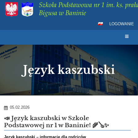
Szkoła Podstawowa nr 1 im. ks. prała
Bigusa w Baninie
LOGOWANIE
Język kaszubski
Język
05.02.2026
kaszubski
📣 Język kaszubski w Szkole
Podstawowej nr 1 w Baninie! 🌾🪕✨
Język kaszubski – informacje dla rodziców