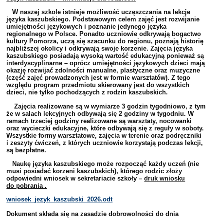
W naszej szkole istnieje możliwość uczęszczania na lekcje
języka kaszubskiego. Podstawowym celem zajęć jest rozwijanie
umiejętności językowych i poznanie jedynego języka
regionalnego w Polsce. Ponadto uczniowie odkrywają bogactwo
kultury Pomorza, uczą się szacunku do regionu, poznają historię
najbliższej okolicy i odkrywają swoje korzenie. Zajęcia języka
kaszubskiego posiadają wysoką wartość edukacyjną ponieważ są
interdyscyplinarne – oprócz umiejętności językowych dzieci mają
okazję rozwijać zdolności manualne, plastyczne oraz muzyczne
(część zajęć prowadzonych jest w formie warsztatów). Z tego
względu program przedmiotu skierowany jest do wszystkich
dzieci, nie tylko pochodzących z rodzin kaszubskich.
Zajęcia realizowane są w wymiarze 3 godzin tygodniowo, z tym
że w salach lekcyjnych odbywają się 2 godziny w tygodniu. W
ramach trzeciej godziny realizowane są warsztaty, nocowanki
oraz wycieczki edukacyjne, które odbywają się z reguły w soboty.
Wszystkie formy warsztatowe, zajęcia w terenie oraz podręczniki
i zeszyty ćwiczeń, z których uczniowie korzystają podczas lekcji,
są bezpłatne.
Naukę języka kaszubskiego może rozpocząć każdy uczeń (nie
musi posiadać korzeni kaszubskich), którego rodzic złoży
odpowiedni wniosek w sekretariacie szkoły –
druk wniosku
do pobrania .
wniosek_jezyk_kaszubski_2026.odt
Dokument składa się na zasadzie dobrowolności do dnia