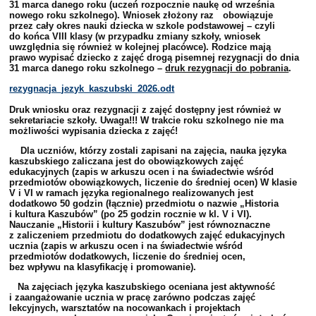
31 marca danego roku (uczeń rozpocznie naukę od września
nowego roku szkolnego). Wniosek złożony raz obowiązuje
przez cały okres nauki dziecka w szkole podstawowej – czyli
do końca VIII klasy (w przypadku zmiany szkoły, wniosek
uwzględnia się również w kolejnej placówce). Rodzice mają
prawo wypisać dziecko z zajęć drogą pisemnej rezygnacji do dnia
31 marca danego roku szkolnego –
druk rezygnacji do pobrania
.
rezygnacja_jezyk_kaszubski_2026.odt
Druk wniosku oraz rezygnacji z zajęć dostępny jest również w
sekretariacie szkoły. Uwaga!!! W trakcie roku szkolnego nie ma
możliwości wypisania dziecka z zajęć!
Dla uczniów, którzy zostali zapisani na zajęcia, nauka języka
kaszubskiego zaliczana jest do obowiązkowych zajęć
edukacyjnych (zapis w arkuszu ocen i na świadectwie wśród
przedmiotów obowiązkowych, liczenie do średniej ocen) W klasie
V i VI w ramach języka regionalnego realizowanych jest
dodatkowo 50 godzin (łącznie) przedmiotu o nazwie „Historia
i kultura Kaszubów” (po 25 godzin rocznie w kl. V i VI).
Nauczanie „Historii i kultury Kaszubów” jest równoznaczne
z zaliczeniem przedmiotu do dodatkowych zajęć edukacyjnych
ucznia (zapis w arkuszu ocen i na świadectwie wśród
przedmiotów dodatkowych, liczenie do średniej ocen,
bez wpływu na klasyfikację i promowanie).
Na zajęciach języka kaszubskiego oceniana jest aktywność
i zaangażowanie ucznia w pracę zarówno podczas zajęć
lekcyjnych, warsztatów na nocowankach i projektach