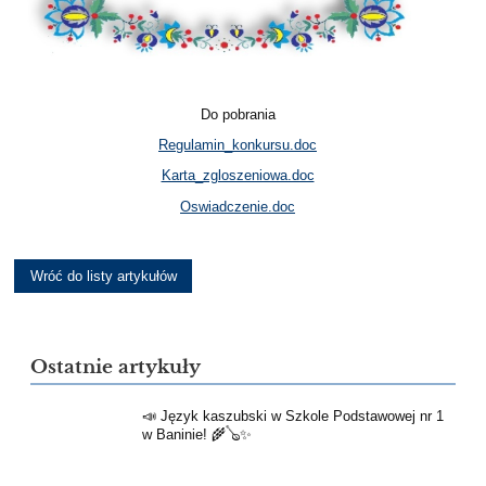
Do pobrania
Regulamin_konkursu.doc
Karta_zgloszeniowa.doc
Oswiadczenie.doc
Wróć do listy artykułów
Ostatnie artykuły
📣 Język kaszubski w Szkole Podstawowej nr 1
w Baninie! 🌾🪕✨